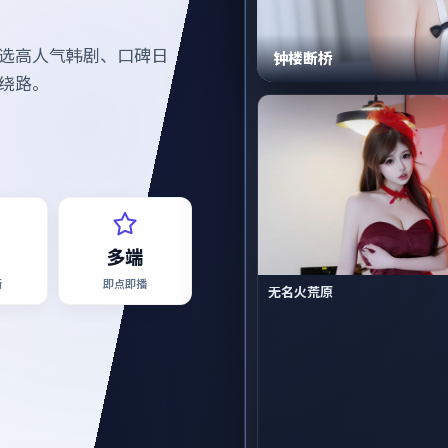
选高人气韩剧、口碑日
钟楼断桥
绕路。
多端
新
即点即播
无名火荒原