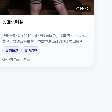
99:47
沙洲告别信
沙洲告别信（2019）由饶晓志执导，提莫西·查拉梅、
黄渤、赞达亚等主演，中国香港出品的悬疑类型影片。
配乐与剪辑强化了宿命感。剧情简介与主创信息可供检
日韩精选
高清流畅
索参考，上映日期以片方资料为准。
4.6万
80个月前