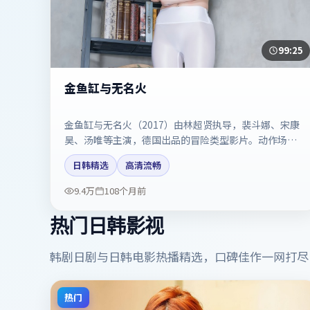
99:25
金鱼缸与无名火
金鱼缸与无名火（2017）由林超贤执导，裴斗娜、宋康
昊、汤唯等主演，德国出品的冒险类型影片。动作场面
与情感戏比例拿捏得当。剧情简介与主创信息可供检索
日韩精选
高清流畅
参考，上映日期以片方资料为准。
9.4万
108个月前
热门日韩影视
韩剧日剧与日韩电影热播精选，口碑佳作一网打尽
热门