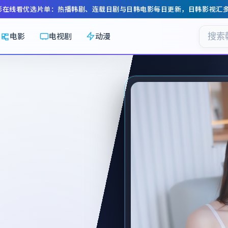
影在线看
优选片单：热播韩剧、连载日剧与日韩电影每日更新，
日韩影视汇
电影
电视剧
动漫