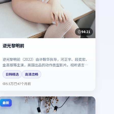
94:21
逆光黎明前
逆光黎明前（2022）由许鞍华执导，河正宇、段奕宏、
金高银等主演，英国出品的动作类型影片。视听语言成
熟，具备院线质感。剧情简介与主创信息可供检索参
日韩精选
高清流畅
考，上映日期以片方资料为准。
5.5万
47个月前
最新