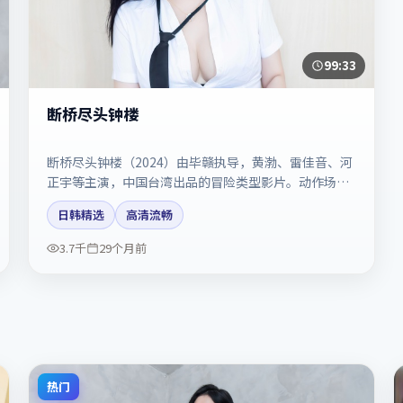
99:33
断桥尽头钟楼
断桥尽头钟楼（2024）由毕赣执导，黄渤、雷佳音、河
正宇等主演，中国台湾出品的冒险类型影片。动作场面
与情感戏比例拿捏得当。剧情简介与主创信息可供检索
日韩精选
高清流畅
参考，上映日期以片方资料为准。
3.7千
29个月前
热门