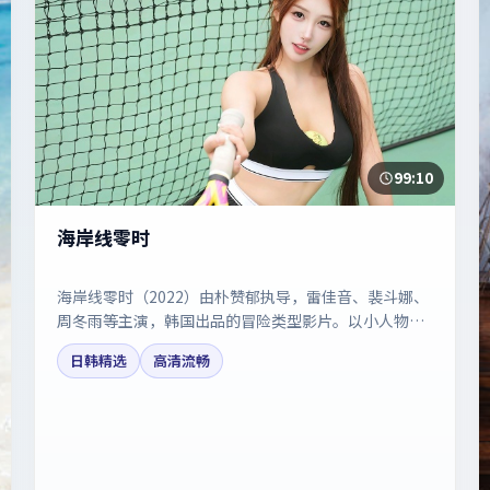
99:10
海岸线零时
海岸线零时（2022）由朴赞郁执导，雷佳音、裴斗娜、
周冬雨等主演，韩国出品的冒险类型影片。以小人物视
角折射时代切片。剧情简介与主创信息可供检索参考，
日韩精选
高清流畅
上映日期以片方资料为准。