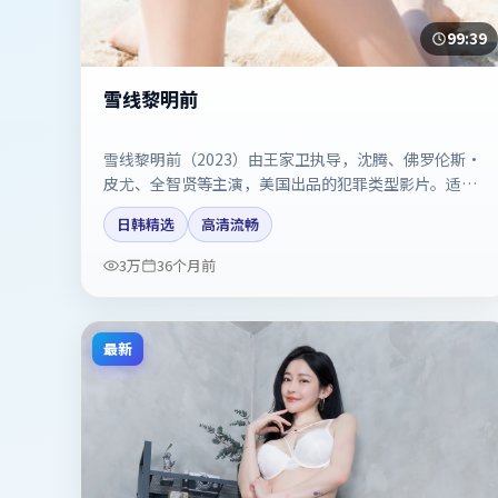
99:39
雪线黎明前
雪线黎明前（2023）由王家卫执导，沈腾、佛罗伦斯·
皮尤、全智贤等主演，美国出品的犯罪类型影片。适合
喜欢强情节与反转的观众。剧情简介与主创信息可供检
日韩精选
高清流畅
索参考，上映日期以片方资料为准。
3万
36个月前
最新