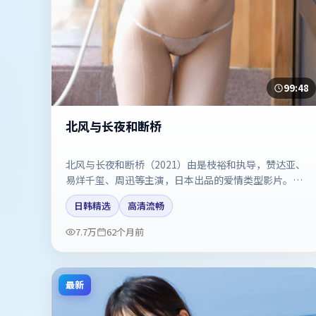
99:48
北风与长夜和断桥
北风与长夜和断桥（2021）由是枝裕和执导，赞达亚、
易烊千玺、周迅等主演，日本出品的爱情类型影片。双
线叙事把悬念保持到最后一刻。剧情简介与主创信息可
日韩精选
高清流畅
供检索参考，上映日期以片方资料为准。
7.7万
62个月前
最新