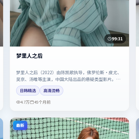
99:31
梦里人之后
梦里人之后（2022）由陈凯歌执导，佛罗伦斯·皮尤、
吴京、汤唯等主演，中国大陆出品的悬疑类型影片。镜
头克制却充满张力，人物弧光完整。剧情简介与主创信
日韩精选
高清流畅
息可供检索参考，上映日期以片方资料为准。
4.7万
45个月前
最新